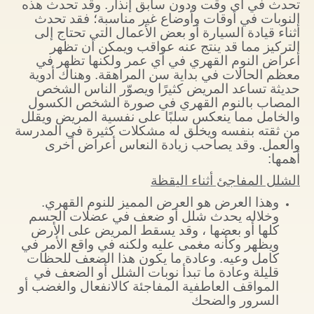
تحدث في أي وقت ودون سابق إنذار. وقد تحدث هذه
النوبات في أوقات وأوضاع غير مناسبة؛ فقد تحدث
أثناء قيادة السيارة أو بعض الأعمال التي تحتاج إلى
التركيز مما قد ينتج عنه عواقب ويمكن أن تظهر
أعراض النوم القهري في أي عمر ولكنها تظهر في
معظم الحالات في بداية سن المراهقة. وهناك أدوية
حديثة تساعد المريض كثيرًا ويصوّر الناس الشخص
المصاب بالنوم القهري في صورة الشخص الكسول
والخامل مما ينعكس سلبًا على نفسية المريض ويقلل
من ثقته بنفسه ويخلق له مشكلات كثيرة في المدرسة
والعمل. وقد يصاحب زيادة النعاس أعراض أخرى
أهمها:
الشلل المفاجئ أثناء اليقظة
وهذا العرض هو العرض المميز للنوم القهري.
وخلاله يحدث شلل أو ضعف في عضلات الجسم
كلها أو بعضها ، وقد يسقط المريض على الأرض
ويظهر وكأنه مغمى عليه ولكنه في واقع الأمر في
كامل وعيه. وعادة ما يكون هذا الضعف للحظات
قليلة وعادة ما تبدأ نوبات الشلل أو الضعف في
المواقف العاطفية المفاجئة كالانفعال والغضب أو
السرور والضحك