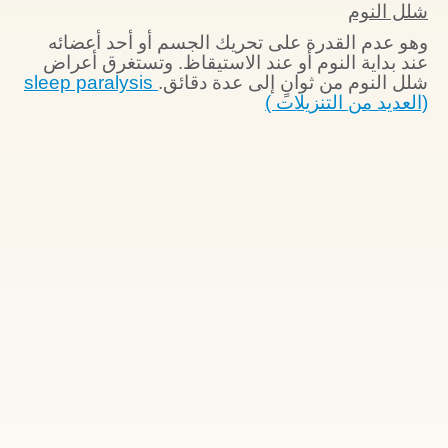
شلل النوم
وهو عدم القدرة على تحريك الجسم أو أحد أعضائه
عند بداية النوم أو عند الاستيقاظ. وتستغرق أعراض
شلل النوم من ثوانٍ إلى عدة دقائق.
sleep paralysis
(العديد من التنزيلات )