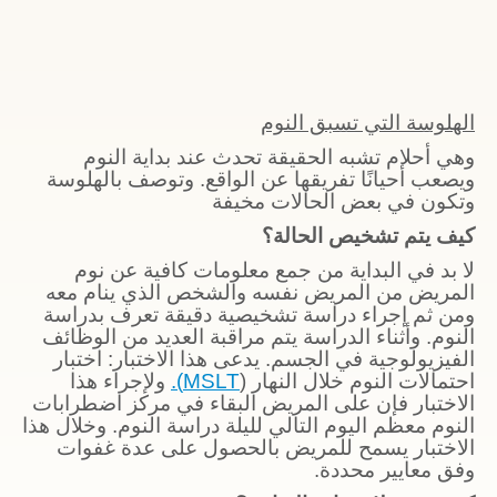
الهلوسة التي تسبق النوم
وهي أحلام تشبه الحقيقة تحدث عند بداية النوم
ويصعب أحيانًا تفريقها عن الواقع. وتوصف بالهلوسة
وتكون في بعض الحالات مخيفة
كيف يتم تشخيص الحالة؟
لا بد في البداية من جمع معلومات كافية عن نوم
المريض من المريض نفسه والشخص الذي ينام معه
ومن ثم إجراء دراسة تشخيصية دقيقة تعرف بدراسة
النوم. وأثناء الدراسة يتم مراقبة العديد من الوظائف
الفيزيولوجية في الجسم. يدعى هذا الاختبار: اختبار
احتمالات النوم خلال النهار (
MSLT).
ولإجراء هذا
الاختبار فإن على المريض البقاء في مركز اضطرابات
النوم معظم اليوم التالي لليلة دراسة النوم. وخلال هذا
الاختبار يسمح للمريض بالحصول على عدة غفوات
وفق معايير محددة.