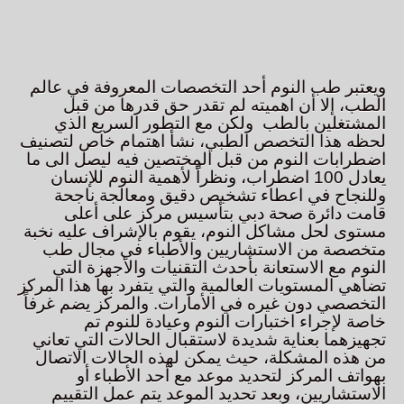
ويعتبر طب النوم أحد التخصصات المعروفة في عالم
الطب، إلا أن اهميته لم تقدر حق قدرها من قبل
المشتغلين بالطب ولكن مع التطور السريع الذي
لحظه هذا التخصص الطبي، نشأ اهتمام خاص لتصنيف
اضطرابات النوم من قبل المختصين فيه ليصل الى ما
يعادل 100 اضطراب، ونظراًً لأهمية النوم للإنسان
وللنجاح في اعطاء تشخيص دقيق ومعالجة ناجحة
قامت دائرة صحة دبي بتأسيس مركز على أعلى
مستوى لحل مشاكل النوم، يقوم بالإشراف عليه نخبة
متخصصة من الاستشاريين والأطباء في مجال طب
النوم مع الاستعانة بأحدث التقنيات والأجهزة التي
تضاهي المستويات العالمية والتي يتفرد بها هذا المركز
التخصصي دون غيره في الأمارات. والمركز يضم غرفاً
خاصة لإجراء اختبارات النوم وعيادة للنوم تم
تجهيزهما بعناية شديدة لاستقبال الحالات التي تعاني
من هذه المشكلة، حيث يمكن لهذه الحالات الاتصال
بهواتف المركز لتحديد موعد مع أحد الأطباء أو
الاستشاريين، وبعد تحديد الموعد يتم عمل التقييم