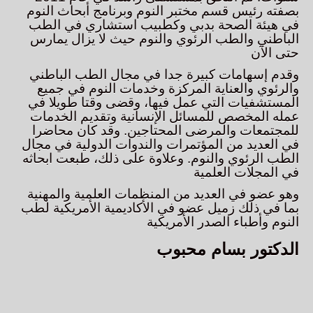
بصفته رئيس قسم مختبر النوم وبرنامج أبحاث النوم
في هيئة الصحة بدبي وكطبيب استشاري في الطب
الباطني والطب الرئوي والنوم حيث لا يزال يمارس
حتى الآن
وقدم إسهامات كبيرة جدا في مجال الطب الباطني
والرئوي والعناية المركزة وخدمات النوم في جميع
المستشفيات التي عمل فيها، وقضى وقتا طويلا في
عمله المخصص للمسائل الإنسانية وتقديم الخدمات
للمجتمعات والمرضى المحتاجين. وقد كان محاضرا
في العديد من المؤتمرات والندوات الدولية في مجال
الطب الرئوي والنوم. وعلاوة على ذلك، طبعت ابحاثه
في المجلات العلمية
وهو عضو في العديد من المنظمات العلمية والمهنية
بما في ذلك زميل عضو في الأكاديمية الأمريكية لطب
النوم وأطباء الصدر الأمريكية
الدكتور بسام محبوب